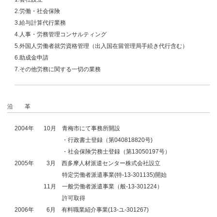
2.労働・社会保険
3.給与計算代行業務
4.人事・労務管理コンサルティング
5.外国人労働者就労資格管理（出入国在留管理局手続き代行含む）
6.助成金申請
7.その他労務に関する一切の業務
沿 革
2004年
10月
青梅市にて事務所開設
・行政書士登録（第040818820号)
・社会保険労務士登録（第13050197号）
2005年
3月
西多摩人材派遣センター株式会社設立
特定労働者派遣事業(特-13-301135)開始
11月
一般労働者派遣事業（般-13-301224）
許可取得
2006年
6月
有料職業紹介事業(13-ユ-301267)