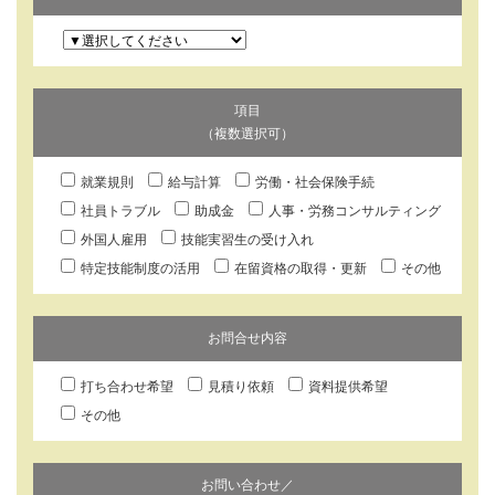
項目
（複数選択可）
就業規則
給与計算
労働・社会保険手続
社員トラブル
助成金
人事・労務コンサルティング
外国人雇用
技能実習生の受け入れ
特定技能制度の活用
在留資格の取得・更新
その他
お問合せ内容
打ち合わせ希望
見積り依頼
資料提供希望
その他
お問い合わせ／